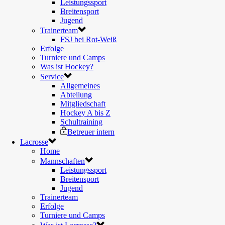
Leistungssport
Breitensport
Jugend
Trainerteam
FSJ bei Rot-Weiß
Erfolge
Turniere und Camps
Was ist Hockey?
Service
Allgemeines
Abteilung
Mitgliedschaft
Hockey A bis Z
Schultraining
Betreuer intern
Lacrosse
Home
Mannschaften
Leistungssport
Breitensport
Jugend
Trainerteam
Erfolge
Turniere und Camps