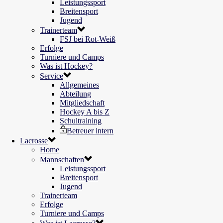
Leistungssport
Breitensport
Jugend
Trainerteam
FSJ bei Rot-Weiß
Erfolge
Turniere und Camps
Was ist Hockey?
Service
Allgemeines
Abteilung
Mitgliedschaft
Hockey A bis Z
Schultraining
Betreuer intern
Lacrosse
Home
Mannschaften
Leistungssport
Breitensport
Jugend
Trainerteam
Erfolge
Turniere und Camps