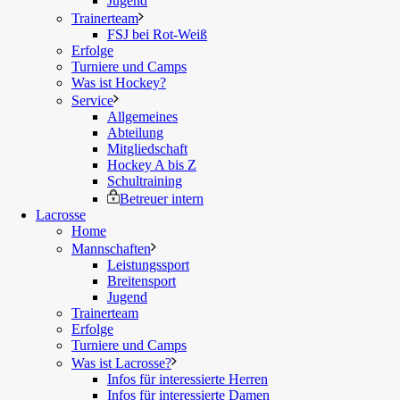
Jugend
Trainerteam
FSJ bei Rot-Weiß
Erfolge
Turniere und Camps
Was ist Hockey?
Service
Allgemeines
Abteilung
Mitgliedschaft
Hockey A bis Z
Schultraining
Betreuer intern
Lacrosse
Home
Mannschaften
Leistungssport
Breitensport
Jugend
Trainerteam
Erfolge
Turniere und Camps
Was ist Lacrosse?
Infos für interessierte Herren
Infos für interessierte Damen