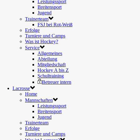
Leistungssport
Breitensport
Jugend
Trainerteam
FSJ bei Rot-Weiß
Erfolge
Turniere und Camps
Was ist Hockey?
Service
Allgemeines
Abteilung
Mitgliedschaft
Hockey A bis Z
Schultraining
Betreuer intern
Lacrosse
Home
Mannschaften
Leistungssport
Breitensport
Jugend
Trainerteam
Erfolge
Turniere und Camps