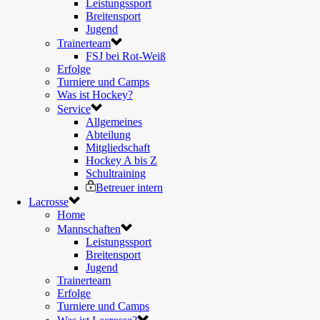
Leistungssport
Breitensport
Jugend
Trainerteam
FSJ bei Rot-Weiß
Erfolge
Turniere und Camps
Was ist Hockey?
Service
Allgemeines
Abteilung
Mitgliedschaft
Hockey A bis Z
Schultraining
Betreuer intern
Lacrosse
Home
Mannschaften
Leistungssport
Breitensport
Jugend
Trainerteam
Erfolge
Turniere und Camps