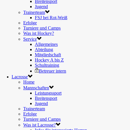
Breitensport
Jugend
Trainerteam
FSJ bei Rot-Weiß
Erfolge
Turniere und Camps
Was ist Hockey?
Service
Allgemeines
Abteilung
Mitgliedschaft
Hockey A bis Z
Schultraining
Betreuer intern
Lacrosse
Home
Mannschaften
Leistungssport
Breitensport
Jugend
Trainerteam
Erfolge
Turniere und Camps
Was ist Lacrosse?