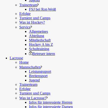
Jugend
Trainerteam
FSJ bei Rot-Weiß
Erfolge
Turniere und Camps
Was ist Hockey?
Service
Allgemeines
Abteilung
Mitgliedschaft
Hockey A bis Z
Schultraining
Betreuer intern
Lacrosse
Home
Mannschaften
Leistungssport
Breitensport
Jugend
Trainerteam
Erfolge
Turniere und Camps
Was ist Lacrosse?
Infos für interessierte Herren
Infos für interessierte Damen