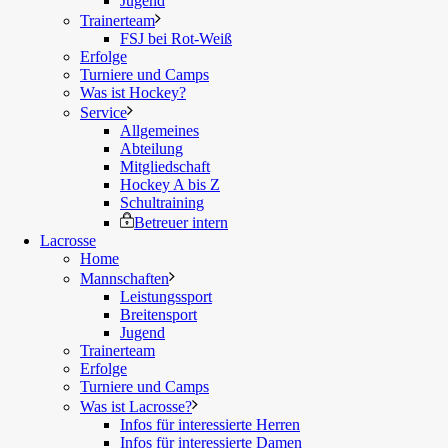
Jugend
Trainerteam
FSJ bei Rot-Weiß
Erfolge
Turniere und Camps
Was ist Hockey?
Service
Allgemeines
Abteilung
Mitgliedschaft
Hockey A bis Z
Schultraining
Betreuer intern
Lacrosse
Home
Mannschaften
Leistungssport
Breitensport
Jugend
Trainerteam
Erfolge
Turniere und Camps
Was ist Lacrosse?
Infos für interessierte Herren
Infos für interessierte Damen