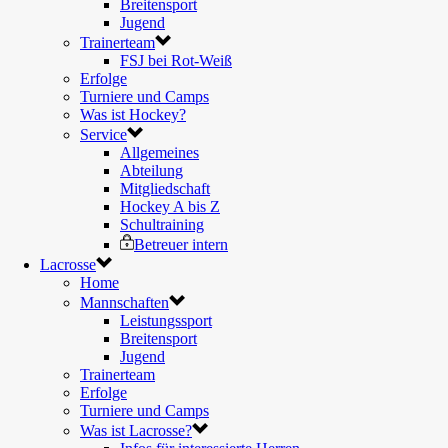
Breitensport
Jugend
Trainerteam
FSJ bei Rot-Weiß
Erfolge
Turniere und Camps
Was ist Hockey?
Service
Allgemeines
Abteilung
Mitgliedschaft
Hockey A bis Z
Schultraining
Betreuer intern
Lacrosse
Home
Mannschaften
Leistungssport
Breitensport
Jugend
Trainerteam
Erfolge
Turniere und Camps
Was ist Lacrosse?