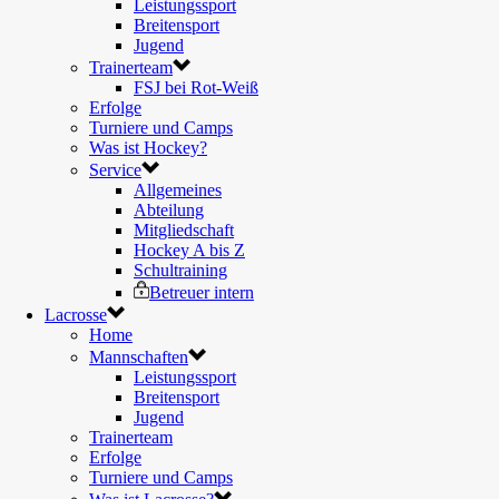
Leistungssport
Breitensport
Jugend
Trainerteam
FSJ bei Rot-Weiß
Erfolge
Turniere und Camps
Was ist Hockey?
Service
Allgemeines
Abteilung
Mitgliedschaft
Hockey A bis Z
Schultraining
Betreuer intern
Lacrosse
Home
Mannschaften
Leistungssport
Breitensport
Jugend
Trainerteam
Erfolge
Turniere und Camps