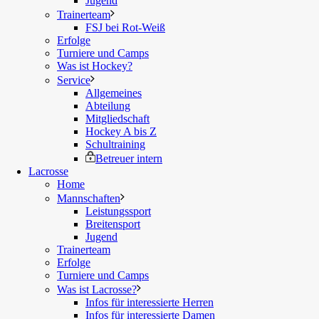
Jugend
Trainerteam
FSJ bei Rot-Weiß
Erfolge
Turniere und Camps
Was ist Hockey?
Service
Allgemeines
Abteilung
Mitgliedschaft
Hockey A bis Z
Schultraining
Betreuer intern
Lacrosse
Home
Mannschaften
Leistungssport
Breitensport
Jugend
Trainerteam
Erfolge
Turniere und Camps
Was ist Lacrosse?
Infos für interessierte Herren
Infos für interessierte Damen