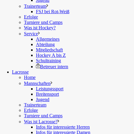
Jugend
Trainerteam
FSJ bei Rot-Weiß
Erfolge
Turniere und Camps
Was ist Hockey?
Service
Allgemeines
Abteilung
Mitgliedschaft
Hockey A bis Z
Schultraining
Betreuer intern
Lacrosse
Home
Mannschaften
Leistungssport
Breitensport
Jugend
Trainerteam
Erfolge
Turniere und Camps
Was ist Lacrosse?
Infos für interessierte Herren
Infos für interessierte Damen