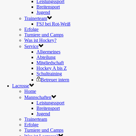
Leistungssport
Breitensport
Jugend
Trainerteam
FSJ bei Rot-Weiß
Erfolge
Turniere und Camps
Was ist Hockey?
Service
Allgemeines
Abteilung
Mitgliedschaft
Hockey A bis Z
Schultraining
Betreuer intern
Lacrosse
Home
Mannschaften
Leistungssport
Breitensport
Jugend
Trainerteam
Erfolge
Turniere und Camps