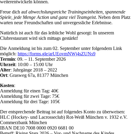
weiterentwickeln können.
Freue dich auf
abwechslungsreiche Trainingseinheiten, spannende
Spiele, jede Menge Action und ganz viel Teamgeist
. Neben dem Platz
warten neue Freundschaften und unvergessliche Erlebnisse.
Natürlich ist auch für das leibliche Wohl gesorgt: In unserem
Clubrestaurant wird sich mittags gestärkt!
Die Anmeldung ist bis zum 02. September unter folgendem Link
möglich:
https://forms.gle/arUEovmNWj4sZUNs9
Termin
: 09. – 11. September 2026
Uhrzeit
: 10:00 – 15:00 Uhr
Alter
: Jahrgänge 2018 – 2022
Ort
: Grasweg 67a, 81377 München
Kosten
:
Anmeldung für einen Tag: 40€
Anmeldung für zwei Tage: 75€
Anmeldung für drei Tage: 105€
Der entsprechende Beitrag ist auf folgendes Konto zu überweisen:
HLC (Hockey- und Lacrosseclub) Rot-Weiß München v. 1932 e.V.
Commerzbank München
IBAN DE10 7008 0000 0920 6681 00
Betreff: Rising Stars 2026 – Vor- und Nachname des Kindes