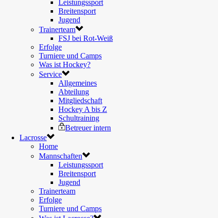
Leistungssport
Breitensport
Jugend
Trainerteam
FSJ bei Rot-Weiß
Erfolge
Turniere und Camps
Was ist Hockey?
Service
Allgemeines
Abteilung
Mitgliedschaft
Hockey A bis Z
Schultraining
Betreuer intern
Lacrosse
Home
Mannschaften
Leistungssport
Breitensport
Jugend
Trainerteam
Erfolge
Turniere und Camps