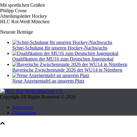
Mit sportlichen Grüßen
Philipp Crone
Abteilungsleiter Hockey
HLC Rot-Weiß München
Neueste Beiträge
Schiri-Schulung für unseren Hockey-Nachwuchs
Qualifikation der MU16 zum Deutschen Jugenpokal
Bayerische Zwischenrunde 2026 der WU14 in Nürnberg
Neue Anzeigentafel an unserem Platz
Copyright All Rights Reserved © 2020
Impressum
Datenschutz