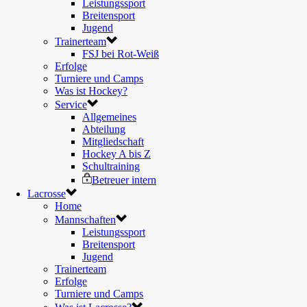
Leistungssport
Breitensport
Jugend
Trainerteam
FSJ bei Rot-Weiß
Erfolge
Turniere und Camps
Was ist Hockey?
Service
Allgemeines
Abteilung
Mitgliedschaft
Hockey A bis Z
Schultraining
Betreuer intern
Lacrosse
Home
Mannschaften
Leistungssport
Breitensport
Jugend
Trainerteam
Erfolge
Turniere und Camps