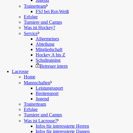
Jugend
Trainerteam
FSJ bei Rot-Weiß
Erfolge
Turniere und Camps
Was ist Hockey?
Service
Allgemeines
Abteilung
Mitgliedschaft
Hockey A bis Z
Schultraining
Betreuer intern
Lacrosse
Home
Mannschaften
Leistungssport
Breitensport
Jugend
Trainerteam
Erfolge
Turniere und Camps
Was ist Lacrosse?
Infos für interessierte Herren
Infos für interessierte Damen