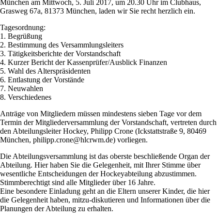
München am Mittwoch, 5. Juli 2017, um 20.30 Uhr im Clubhaus,
Grasweg 67a, 81373 München, laden wir Sie recht herzlich ein.
Tagesordnung:
1. Begrüßung
2. Bestimmung des Versammlungsleiters
3. Tätigkeitsberichte der Vorstandschaft
4. Kurzer Bericht der Kassenprüfer/Ausblick Finanzen
5. Wahl des Alterspräsidenten
6. Entlastung der Vorstände
7. Neuwahlen
8. Verschiedenes
Anträge von Mitgliedern müssen mindestens sieben Tage vor dem
Termin der Mitgliederversammlung der Vorstandschaft, vertreten durch
den Abteilungsleiter Hockey, Philipp Crone (Ickstattstraße 9, 80469
München, philipp.crone@hlcrwm.de) vorliegen.
Die Abteilungsversammlung ist das oberste beschließende Organ der
Abteilung. Hier haben Sie die Gelegenheit, mit Ihrer Stimme über
wesentliche Entscheidungen der Hockeyabteilung abzustimmen.
Stimmberechtigt sind alle Mitglieder über 16 Jahre.
Eine besondere Einladung geht an die Eltern unserer Kinder, die hier
die Gelegenheit haben, mitzu-diskutieren und Informationen über die
Planungen der Abteilung zu erhalten.