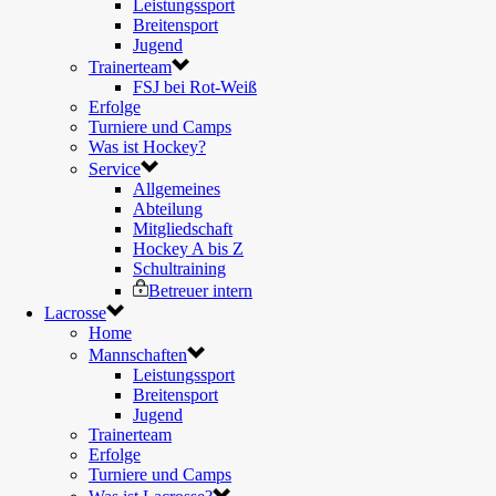
Leistungssport
Breitensport
Jugend
Trainerteam
FSJ bei Rot-Weiß
Erfolge
Turniere und Camps
Was ist Hockey?
Service
Allgemeines
Abteilung
Mitgliedschaft
Hockey A bis Z
Schultraining
Betreuer intern
Lacrosse
Home
Mannschaften
Leistungssport
Breitensport
Jugend
Trainerteam
Erfolge
Turniere und Camps