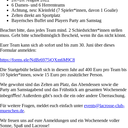
6 Damen- und 6 Herrenteams
Achtung, neu: Kleinfeld (7 Spieler*innen, davon 1 Goalie)
Zelten direkt am Sportplatz
Bayerisches Buffet und Players Party am Samstag
Beachtet bitte, dass jedes Team mind. 2 Schiedsrichter*innen stellen
muss. Gebt bitte schnellstmöglich Bescheid, wenn ihr das nicht könnt.
Euer Team kann sich ab sofort und bis zum 30. Juni über dieses
Formular anmelden:
https://forms.gle/NdBr6975jQXm6M9C8
Die Startgebühr beläuft sich in diesem Jahr auf 400 Euro pro Team bis
10 Spieler*innen, sowie 15 Euro pro zusätzlicher Person.
Wie gewohnt sind das Zelten am Platz, das Abendessen sowie die
Party am Samstagabend und das Frühstück am gesamten Wochenende
inbegriﬀen! Außerdem gibt’s noch die ein oder andere Überraschung.
Für weitere Fragen, meldet euch einfach unter
events@lacrosse-club-
muenchen.de
.
Wir freuen uns auf eure Anmeldungen und ein Wochenende voller
Sonne, Spaß und Lacrosse!