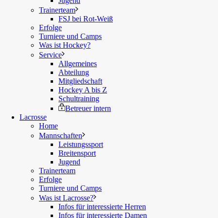
Jugend
Trainerteam
FSJ bei Rot-Weiß
Erfolge
Turniere und Camps
Was ist Hockey?
Service
Allgemeines
Abteilung
Mitgliedschaft
Hockey A bis Z
Schultraining
Betreuer intern
Lacrosse
Home
Mannschaften
Leistungssport
Breitensport
Jugend
Trainerteam
Erfolge
Turniere und Camps
Was ist Lacrosse?
Infos für interessierte Herren
Infos für interessierte Damen