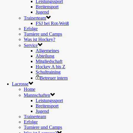
Leistungssport
Breitensport
Jugend
Trainerteam
FSJ bei Rot-Weiß
Erfolge
Turniere und Camps
Was ist Hockey?
Service
Allgemeines
Abteilung
Mitgliedschaft
Hockey A bis Z
Schultraining
Betreuer intern
Lacrosse
Home
Mannschaften
Leistungssport
Breitensport
Jugend
Trainerteam
Erfolge
Turniere und Camps